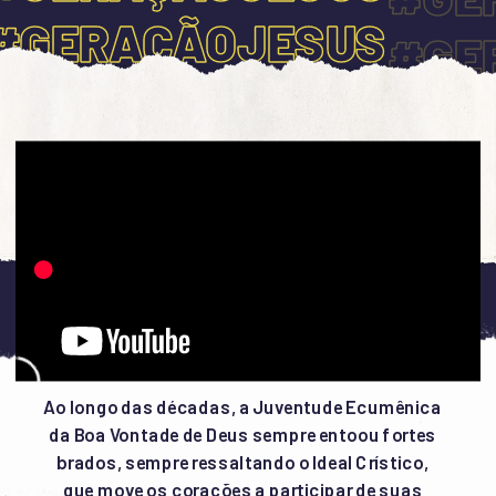
#GERAÇÃOJESUS
#GE
#GERAÇÃOJESUS
#GE
#GE
#GE
#GE
#GE
#GE
Ao longo das décadas, a Juventude Ecumênica 
da Boa Vontade de Deus sempre entoou fortes 
#GE
brados, sempre ressaltando o Ideal Crístico, 
que move os corações a participar de suas 